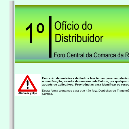
Em razão de tentativas de iludir a boa fé das pessoas, alertam
ou notificação, através de contatos telefônicos, por qualque
através de aplicativos. Providências para identificar os respo
Desta forma alertamos para que não faça Depósitos ou Transferê
Curitiba.